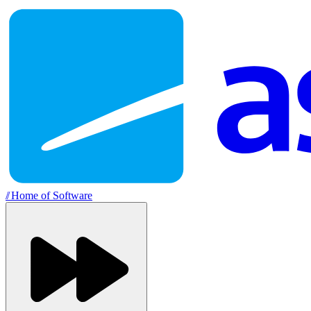
//
Home of Software