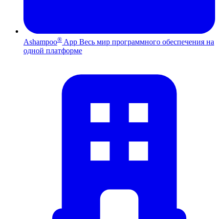
®
Ashampoo
App
Весь мир программного обеспечения на
одной платформе