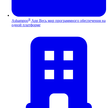
®
Ashampoo
App
Весь мир программного обеспечения на
одной платформе