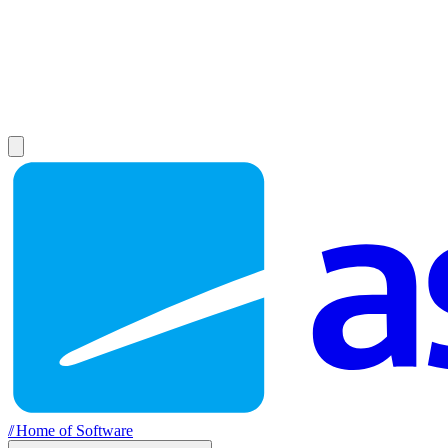
//
Home of Software