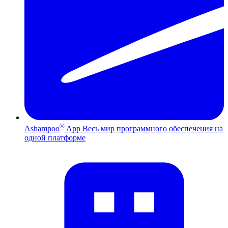
®
Ashampoo
App
Весь мир программного обеспечения на
одной платформе