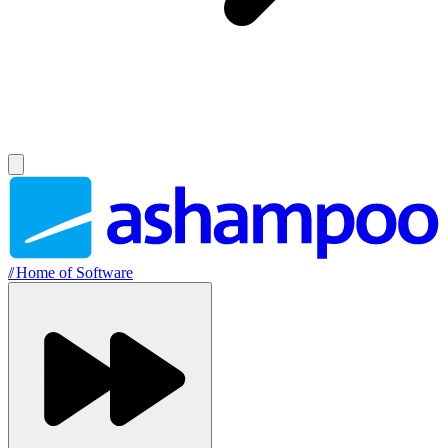
//
Home of Software