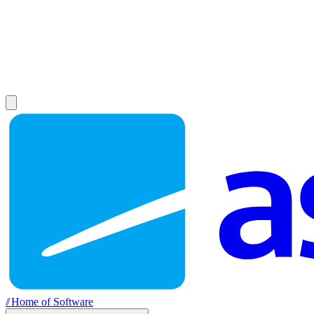
//
Home of Software