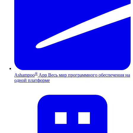
®
Ashampoo
App
Весь мир программного обеспечения на
одной платформе