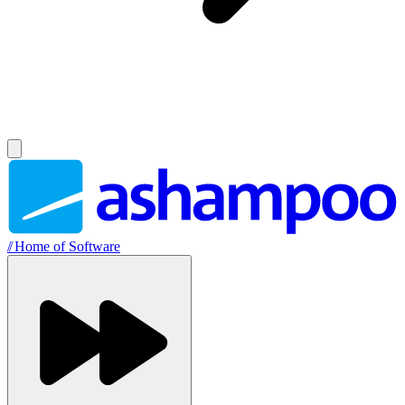
//
Home of Software