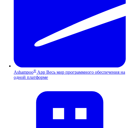
®
Ashampoo
App
Весь мир программного обеспечения на
одной платформе