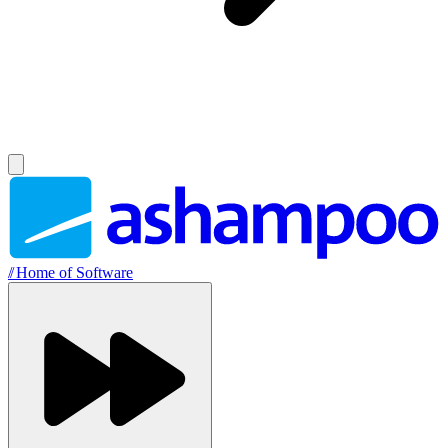
//
Home of Software