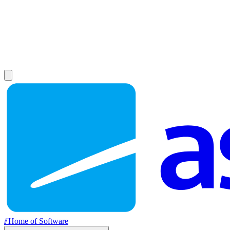
//
Home of Software