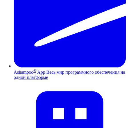
®
Ashampoo
App
Весь мир программного обеспечения на
одной платформе