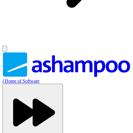
//
Home of Software