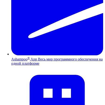
®
Ashampoo
App
Весь мир программного обеспечения на
одной платформе