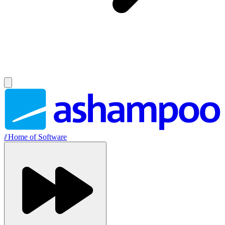
//
Home of Software