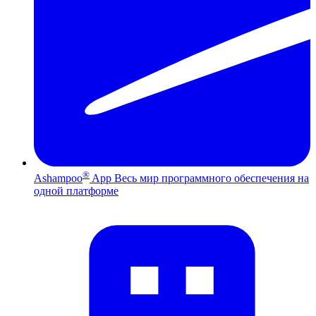
®
Ashampoo
App
Весь мир программного обеспечения на
одной платформе