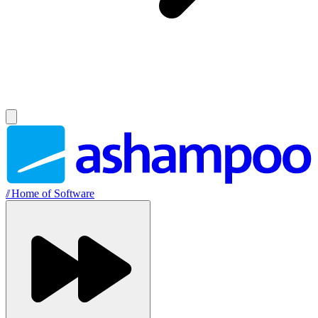
//
Home of Software