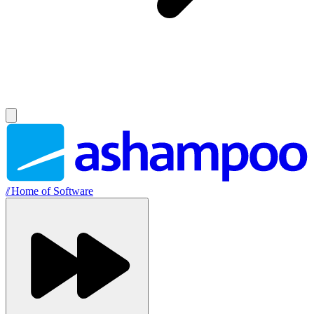
//
Home of Software