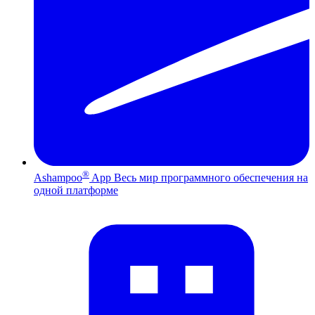
®
Ashampoo
App
Весь мир программного обеспечения на
одной платформе