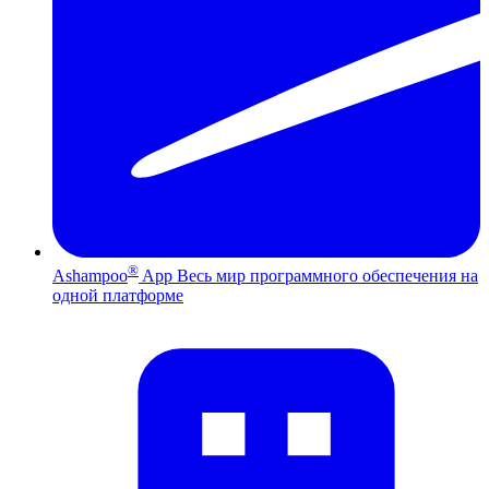
®
Ashampoo
App
Весь мир программного обеспечения на
одной платформе