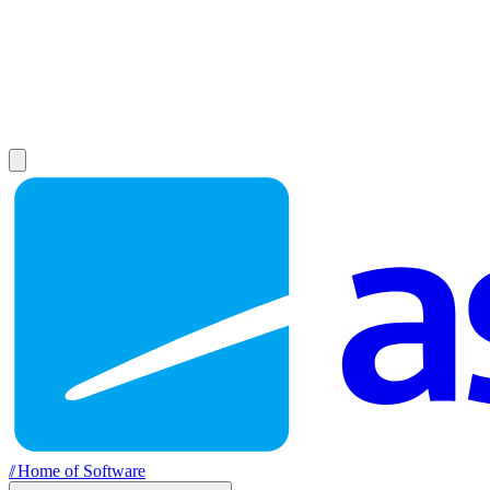
//
Home of Software