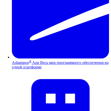
®
Ashampoo
App
Весь мир программного обеспечения на
одной платформе