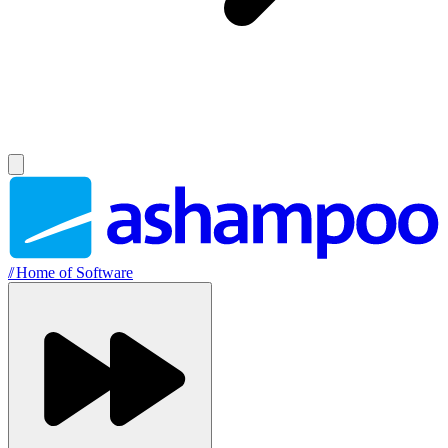
//
Home of Software