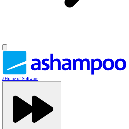
//
Home of Software