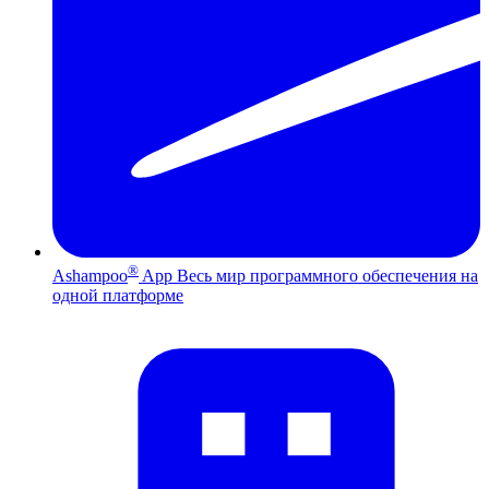
®
Ashampoo
App
Весь мир программного обеспечения на
одной платформе