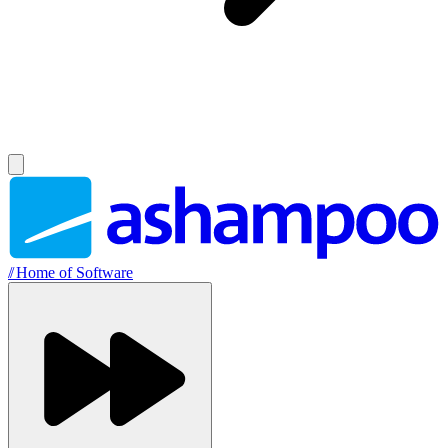
//
Home of Software