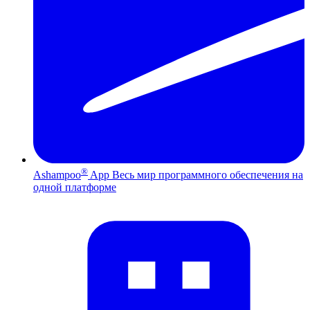
®
Ashampoo
App
Весь мир программного обеспечения на
одной платформе