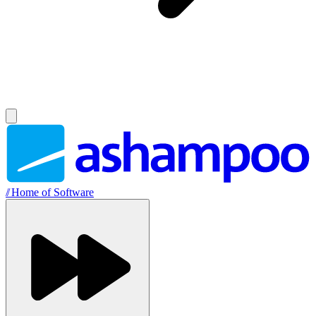
//
Home of Software