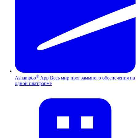
®
Ashampoo
App
Весь мир программного обеспечения на
одной платформе