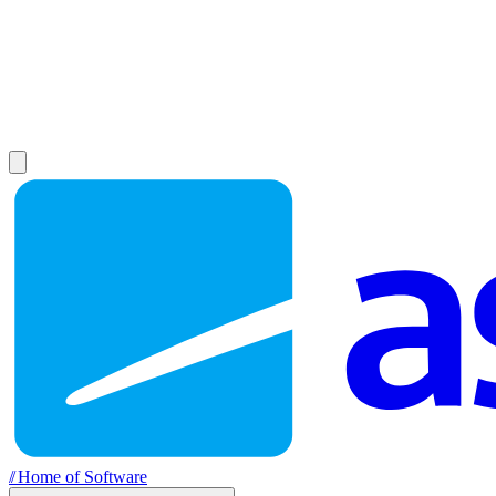
//
Home of Software