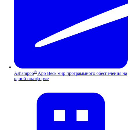
®
Ashampoo
App
Весь мир программного обеспечения на
одной платформе