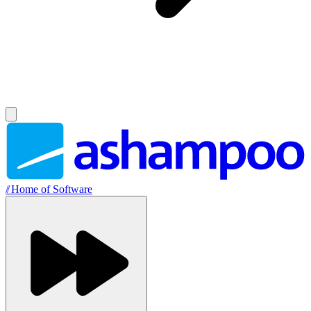
//
Home of Software