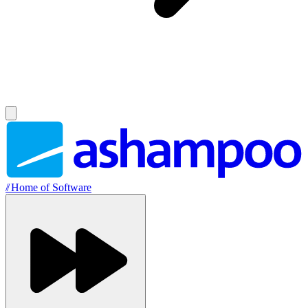
//
Home of Software