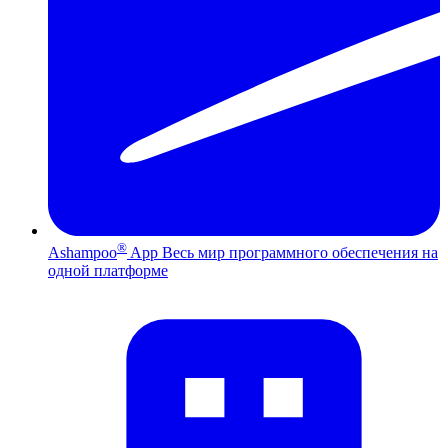
®
Ashampoo
App
Весь мир программного обеспечения на
одной платформе