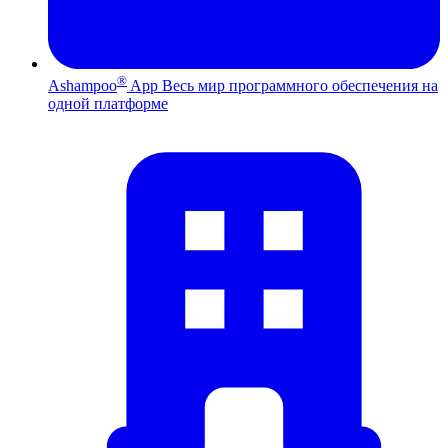
®
Ashampoo
App
Весь мир программного обеспечения на
одной платформе