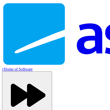
//
Home of Software