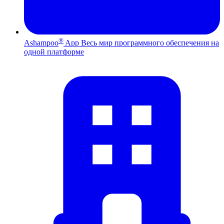
®
Ashampoo
App
Весь мир программного обеспечения на
одной платформе