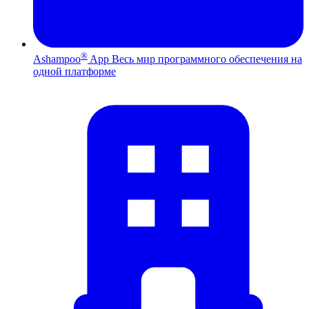
®
Ashampoo
App
Весь мир программного обеспечения на
одной платформе