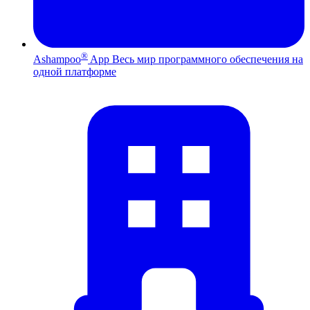
®
Ashampoo
App
Весь мир программного обеспечения на
одной платформе