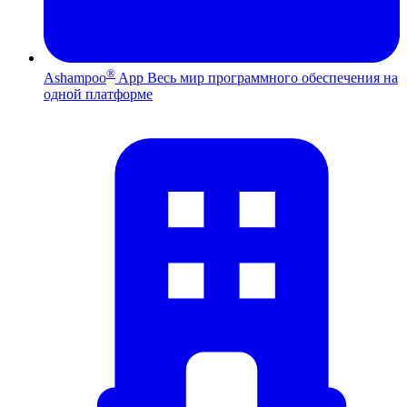
®
Ashampoo
App
Весь мир программного обеспечения на
одной платформе