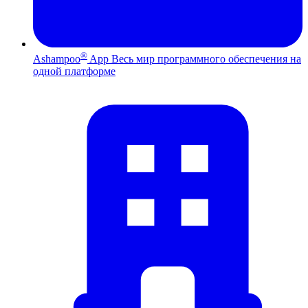
®
Ashampoo
App
Весь мир программного обеспечения на
одной платформе