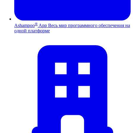
®
Ashampoo
App
Весь мир программного обеспечения на
одной платформе