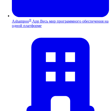
®
Ashampoo
App
Весь мир программного обеспечения на
одной платформе