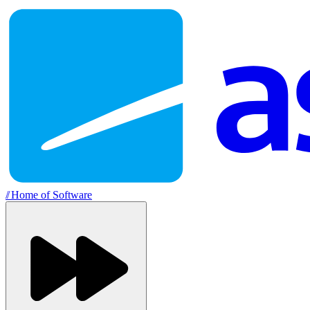
//
Home of Software