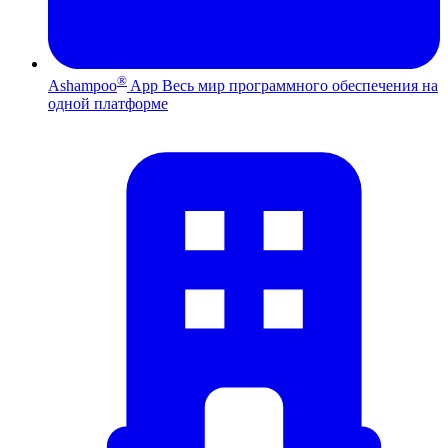
®
Ashampoo
App
Весь мир программного обеспечения на
одной платформе