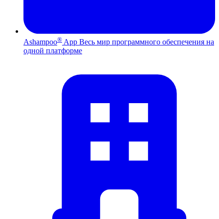
®
Ashampoo
App
Весь мир программного обеспечения на
одной платформе