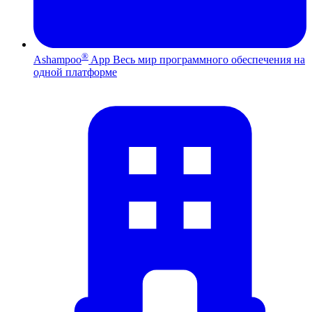
®
Ashampoo
App
Весь мир программного обеспечения на
одной платформе