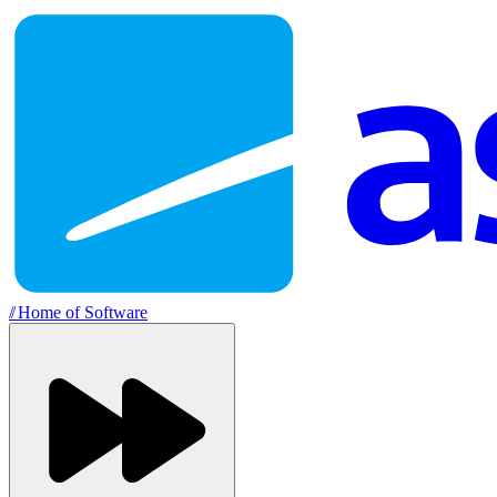
//
Home of Software