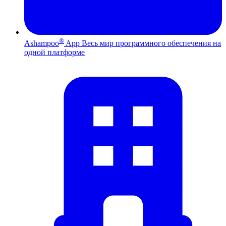
®
Ashampoo
App
Весь мир программного обеспечения на
одной платформе