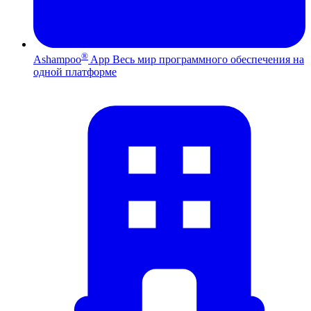
®
Ashampoo
App
Весь мир программного обеспечения на
одной платформе