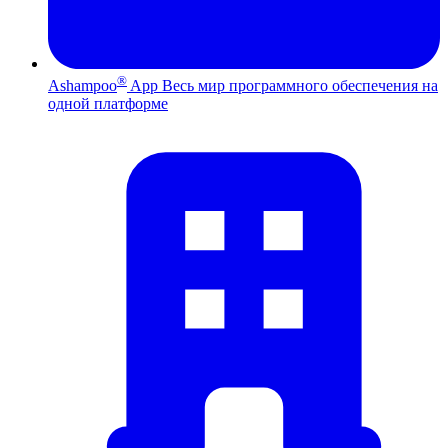
®
Ashampoo
App
Весь мир программного обеспечения на
одной платформе