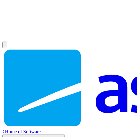
//
Home of Software