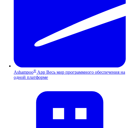
®
Ashampoo
App
Весь мир программного обеспечения на
одной платформе