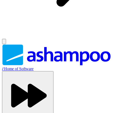
//
Home of Software