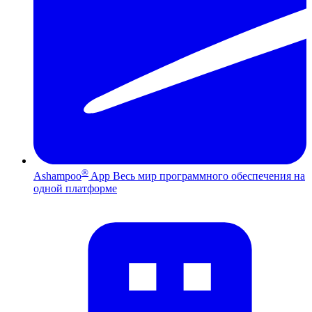
®
Ashampoo
App
Весь мир программного обеспечения на
одной платформе