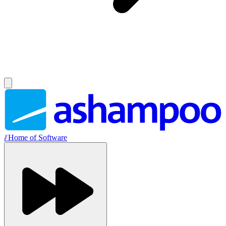
//
Home of Software