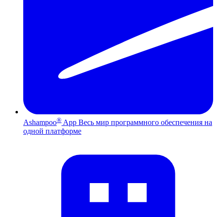
®
Ashampoo
App
Весь мир программного обеспечения на
одной платформе