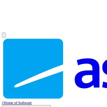
//
Home of Software