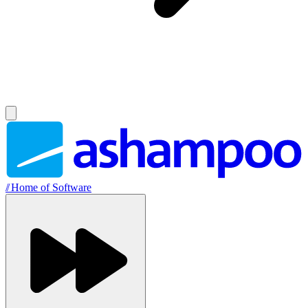
//
Home of Software