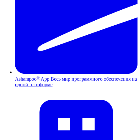
®
Ashampoo
App
Весь мир программного обеспечения на
одной платформе