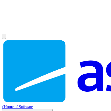
//
Home of Software