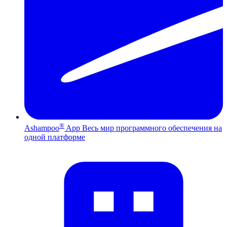
®
Ashampoo
App
Весь мир программного обеспечения на
одной платформе