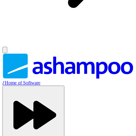
//
Home of Software