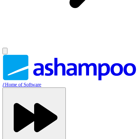
//
Home of Software