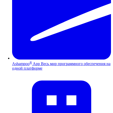
®
Ashampoo
App
Весь мир программного обеспечения на
одной платформе