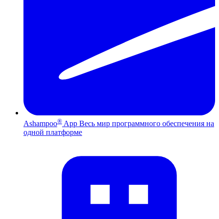
®
Ashampoo
App
Весь мир программного обеспечения на
одной платформе