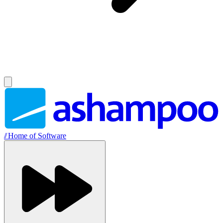
//
Home of Software