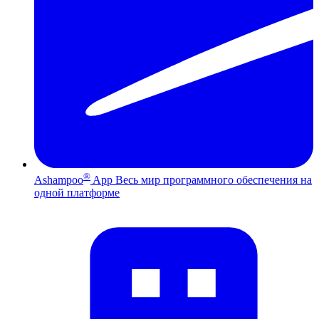
®
Ashampoo
App
Весь мир программного обеспечения на
одной платформе