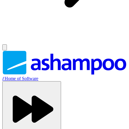
//
Home of Software